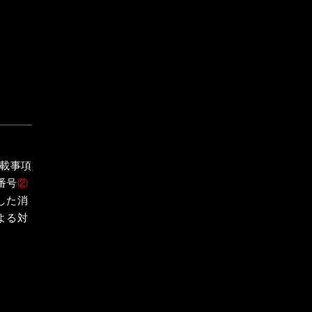
記載事項
番号
②
した消
よる対