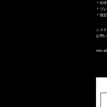
＊印
＊プ
＊指
シス
お問
info-a