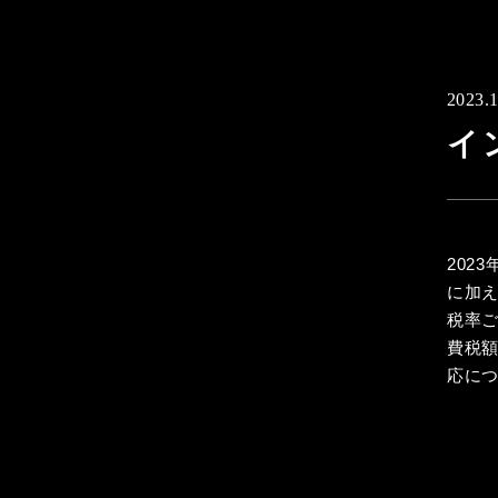
2023.1
イ
202
に加
税率
費税
応に