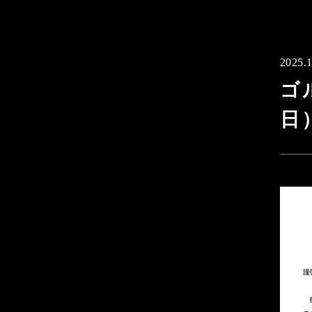
2025.1
ゴ
日