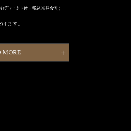
ｷｬﾃﾞｨ・ｶｰﾄ付・税込※昼食別）
だけます。
D MORE