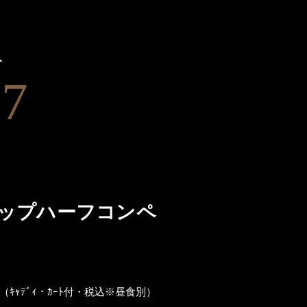
す
77
ップハーフコンペ
（ｷｬﾃﾞｨ・ｶｰﾄ付・税込※昼食別）